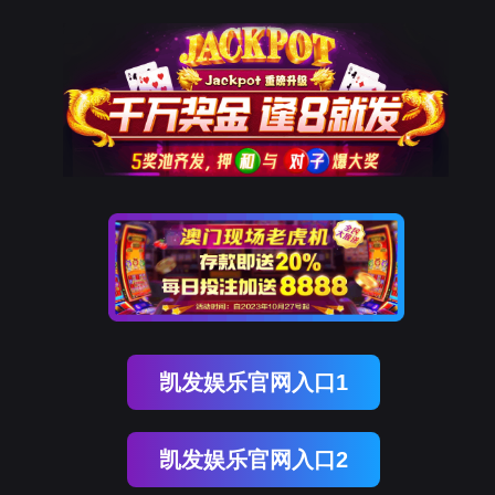
凯发娱乐官网入口1
凯发娱乐官网入口2