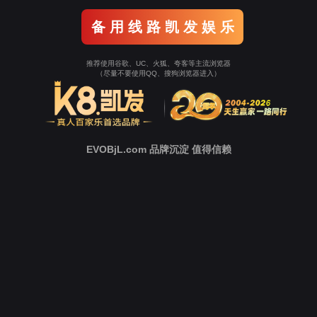
备 用 线 路 凯 发 娱 乐
推荐使用谷歌、UC、火狐、夸客等主流浏览器
（尽量不要使用QQ、搜狗浏览器进入）
EVOBjL.com 品牌沉淀 值得信赖